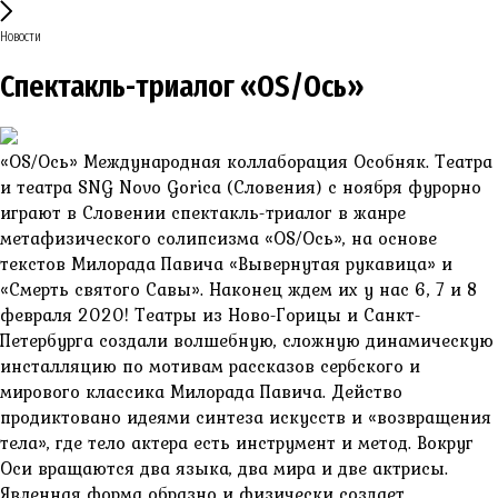
Новости
Спектакль-триалог «OS/Ось»
«OS/Ось» Международная коллаборация Особняк. Театра
и театра SNG Novo Gorica (Словения) с ноября фурорно
играют в Словении спектакль-триалог в жанре
метафизического солипсизма «OS/Ось», на основе
текстов Милорада Павича «Вывернутая рукавица» и
«Смерть святого Савы». Наконец ждем их у нас 6, 7 и 8
февраля 2020! Театры из Ново-Горицы и Санкт-
Петербурга создали волшебную, сложную динамическую
инсталляцию по мотивам рассказов сербского и
мирового классика Милорада Павича. Действо
продиктовано идеями синтеза искусств и «возвращения
тела», где тело актера есть инструмент и метод. Вокруг
Оси вращаются два языка, два мира и две актрисы.
Явленная форма образно и физически создает